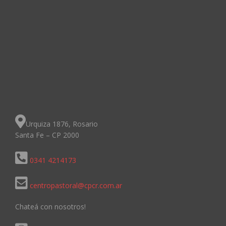
Urquiza 1876, Rosario
Santa Fe – CP 2000
0341 4214173
centropastoral@cpcr.com.ar
Chateá con nosotros!